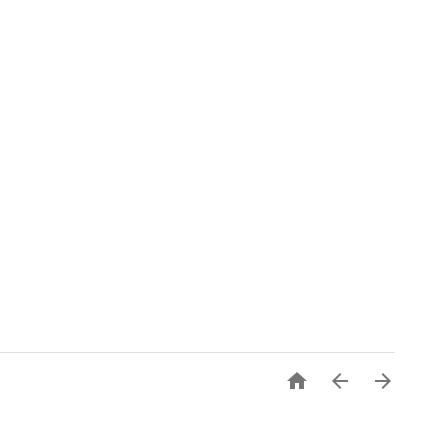


