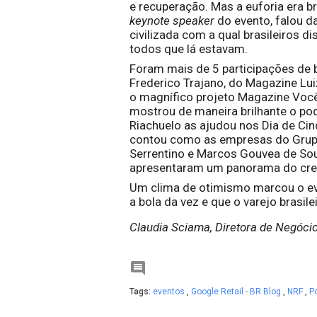
keynote speaker
 do evento, falou d
civilizada com a qual brasileiros 
todos que lá estavam.
Foram mais de 5 participações de b
Frederico Trajano, do Magazine Lu
o magnífico projeto Magazine Você.
mostrou de maneira brilhante o pod
Riachuelo as ajudou nos Dia de Cin
contou como as empresas do Grupo l
Serrentino e Marcos Gouvea de Sou
apresentaram um panorama do cres
Um clima de otimismo marcou o even
a bola da vez e que o varejo brasil
Claudia Sciama, Diretora de Negócio

Tags:
eventos
,
Google Retail - BR Blog
,
NRF
,
P