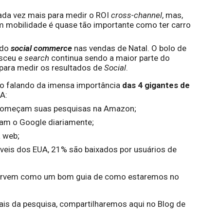
cada vez mais para medir o ROI 
cross-channel
, mas, 
 em mobilidade é quase tão importante como ter carro 
do 
social commerce
 nas vendas de Natal. O bolo de 
sceu e 
search
 continua sendo a maior parte do 
 para medir os resultados de 
Social
.
ão falando da imensa importância 
das 4 gigantes de 
A:
começam suas pesquisas na Amazon;
tam o Google diariamente;
 web;
óveis dos EUA, 21% são baixados por usuários de 
servem como um bom guia de como estaremos no 
is da pesquisa, compartilharemos aqui no Blog de 