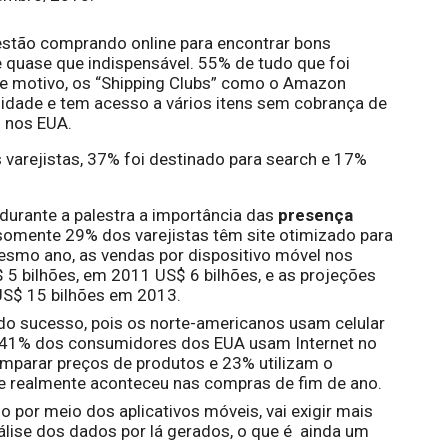
stão comprando online para encontrar bons 
e quase que indispensável. 55% de tudo que foi 
se motivo, os “Shipping Clubs” como o Amazon 
idade e tem acesso a vários itens sem cobrança de 
o nos EUA.
 varejistas, 37% foi destinado para search e 17% 
durante a palestra a importância das 
presença 
 somente 29% dos varejistas têm site otimizado para 
mesmo ano
, as vendas por dispositivo móvel nos 
5 bilhões, em 2011 US$ 6 bilhões, e as projeções 
US$ 15 bilhões em 2013. 
do sucesso, pois os norte-americanos usam celular 
 41% dos consumidores dos EUA usam Internet no 
omparar preços de produtos e 23% utilizam o 
e realmente aconteceu nas compras de fim de ano.
o por meio dos aplicativos móveis, vai exigir mais 
lise dos dados por lá gerados, o que é  ainda um 