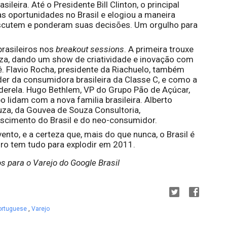
e recuperação. Mas a euforia era brasileira. Até o Presidente Bill Clinton, o principal 
as oportunidades no Brasil e elogiou a maneira 
discutem e ponderam suas decisões. Um orgulho para 
rasileiros nos 
breakout sessions
. A primeira trouxe 
iza, dando um show de criatividade e inovação com 
 Flavio Rocha, presidente da Riachuelo, também 
er da consumidora brasileira da Classe C, e como a 
derela. Hugo Bethlem, VP do Grupo Pão de Açúcar, 
idam com a nova familia brasileira. Alberto 
za, da Gouvea de Souza Consultoria, 
cimento do Brasil e do neo-consumidor. 
to, e a certeza que, mais do que nunca, o Brasil é 
eiro tem tudo para explodir em 2011.
s para o Varejo do Google Brasil
ortuguese
,
Varejo