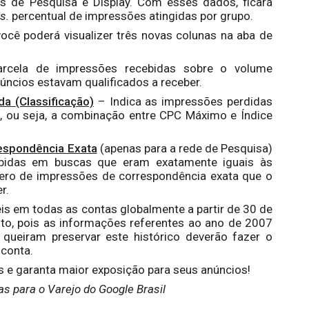
s de Pesquisa e Display. Com esses dados, ficará
s.
percentual de impressões atingidas por grupo.
ocê poderá visualizer três novas colunas na aba de
cela de impressões recebidas sobre o volume
ncios estavam qualificados a receber.
a (Classificação)
– Indica as impressões perdidas
o
, ou seja, a combinação entre CPC Máximo e Índice
espondência Exata
(apenas para a rede de Pesquisa)
ebidas em buscas que eram exatamente iguais às
mero de impressões de correspondência exata que o
r.
is em todas as contas globalmente a partir de 30 de
nto, pois as informações referentes ao ano de 2007
 queiram preservar este histórico deverão fazer o
conta.
 e garanta maior exposição para seus anúncios!
as para o Varejo do Google Brasil