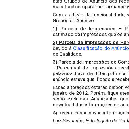
para Grupos de Anúncio das rede
mais fácil comparar performance
v
Com a adição da funcionalidade, v
Grupos de Anúncio:
1) Parcela de Impressões
– Par
estimado de impressões que os anú
2) Parcela de Impressões de Perd
devido à
Classificação do Anúnci
de Qualidade.
3) Parcela de Impressões de Corr
- Percentual de impressões rec
palavras-chave divididas pelo nú
anúncio estava qualificado a recebe
Essas alterações estarão disponíve
janeiro de 2012.
Porém, fique ate
serão excluídas. Anunciantes que
download das informações de sua 
Aproveite essas novas informações
Luiz Pessanha, Estrategista de Cont