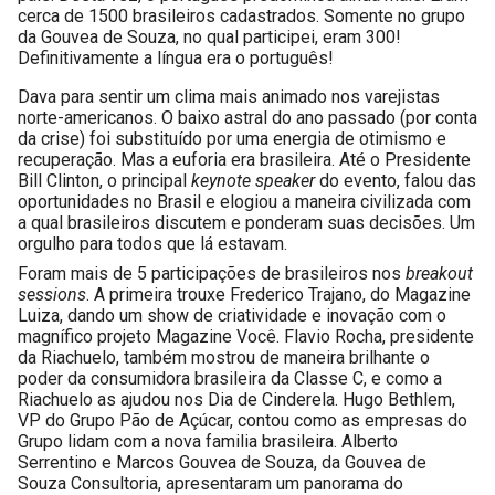
cerca de 1500 brasileiros cadastrados. Somente no grupo 
da Gouvea de Souza, no qual participei, eram 300! 
Definitivamente a língua era o português!
Dava para sentir um clima mais animado nos varejistas 
norte-americanos. O baixo astral do ano passado (por conta 
da crise) foi substituído por uma energia de otimismo e 
recuperação. Mas a euforia era brasileira. Até o Presidente 
Bill Clinton, o principal 
keynote speaker
 do evento, falou das 
oportunidades no Brasil e elogiou a maneira civilizada com 
a qual brasileiros discutem e ponderam suas decisões. Um 
orgulho para todos que lá estavam.
Foram mais de 5 participações de brasileiros nos 
breakout 
sessions
. A primeira trouxe Frederico Trajano, do Magazine 
Luiza, dando um show de criatividade e inovação com o 
magnífico projeto Magazine Você. Flavio Rocha, presidente 
da Riachuelo, também mostrou de maneira brilhante o 
poder da consumidora brasileira da Classe C, e como a 
Riachuelo as ajudou nos Dia de Cinderela. Hugo Bethlem, 
VP do Grupo Pão de Açúcar, contou como as empresas do 
Grupo lidam com a nova familia brasileira. Alberto 
Serrentino e Marcos Gouvea de Souza, da Gouvea de 
Souza Consultoria, apresentaram um panorama do 