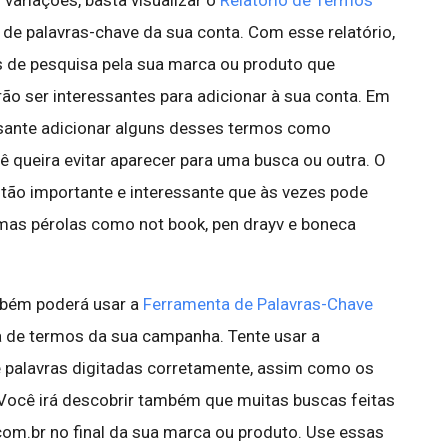
variações, basta visualizar o
Relatório de Termos
 de palavras-chave da sua conta. Com esse relatório,
s de pesquisa pela sua marca ou produto que
ão ser interessantes para adicionar à sua conta. Em
ssante adicionar alguns desses termos como
ê queira evitar aparecer para uma busca ou outra. O
 tão importante e interessante que às vezes pode
umas pérolas como not book, pen drayv e boneca
mbém poderá usar a
Ferramenta de Palavras-Chave
ta de termos da sua campanha. Tente usar a
e palavras digitadas corretamente, assim como os
 Você irá descobrir também que muitas buscas feitas
m.br no final da sua marca ou produto. Use essas