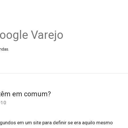
oogle Varejo
ndas.
t têm em comum?
010
undos em um site para definir se era aquilo mesmo