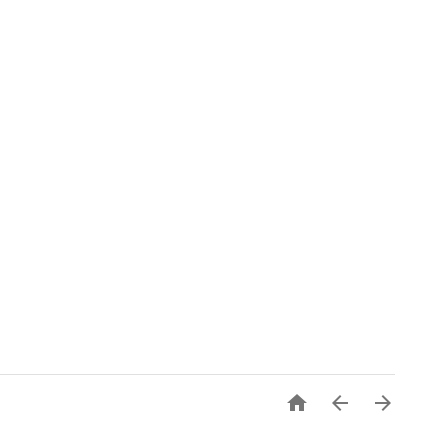


