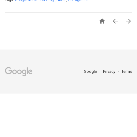
Tags:
Google Retail - BR Blog
,
Natal
,
Portuguese



Google
Privacy
Terms