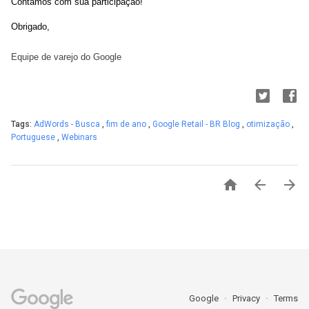
Contamos com sua participação!
Obrigado,
Equipe de varejo do Google
Tags:
AdWords - Busca
,
fim de ano
,
Google Retail - BR Blog
,
otimização
,
Portuguese
,
Webinars



Google
Privacy
Terms